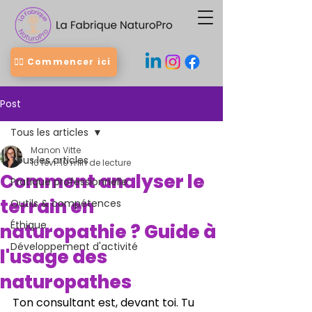
👉🏻 Commencer ici
Post
Tous les articles
Manon Vitte
Tous les articles
16 févr.
10 min de lecture
Comment analyser le
Pratique professionnelle
terrain en
Outils & compétences
Éthique
naturopathie ? Guide à
Développement d'activité
l'usage des
naturopathes
Ton consultant est, devant toi. Tu 