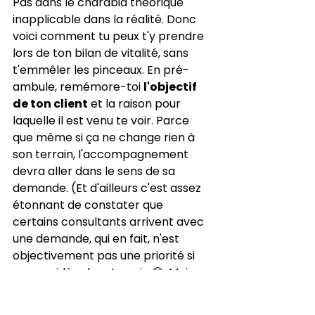
Pas dans le charabia théorique 
inapplicable dans la réalité. Donc 
voici comment tu peux t'y prendre 
lors de ton bilan de vitalité, sans 
t'emmêler les pinceaux. En pré-
ambule, remémore-toi 
l'objectif 
de ton client
 et la raison pour 
laquelle il est venu te voir. Parce 
que même si ça ne change rien à 
son terrain, l'accompagnement 
devra aller dans le sens de sa 
demande. (Et d'ailleurs c'est assez 
étonnant de constater que 
certains consultants arrivent avec 
une demande, qui en fait, n'est 
objectivement pas une priorité si 
on considère leur terrain 😅. Mais 
telle est leur demande et il faut s'y 
conformer. L'accompagnement 