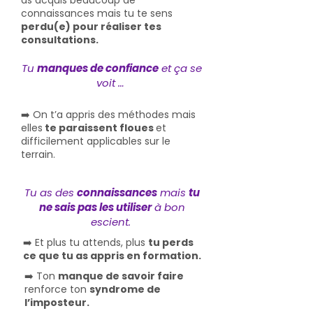
as acquis beaucoup de
connaissances mais tu te sens
perdu(e) pour réaliser tes
consultations.
​​Tu
manques de confiance
et ça se
voit …
➡️ On t’a appris des méthodes mais
elles
te paraissent floues
et
difficilement applicables sur le
terrain.
​​Tu as des
connaissances
mais
tu
ne sais pas les utiliser
à bon
escient.
➡️ Et plus tu attends, plus
tu perds
ce que tu as appris en formation.
➡️ Ton
manque de savoir faire
renforce ton
syndrome de
l’imposteur.​