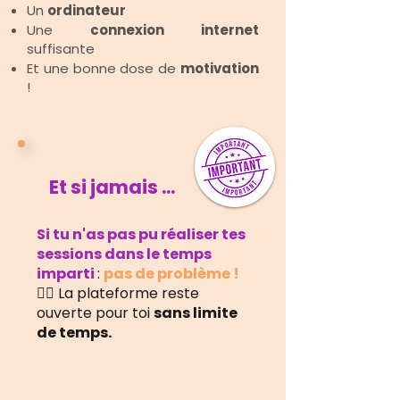
Un
ordinateur
Une
connexion internet
suffisante
Et une bonne dose de
motivation
!
Et si jamais ...
Si tu n'as pas pu réaliser tes
sessions dans le temps
imparti
:
pas de problème !
👉🏻 La plateforme reste
ouverte pour toi
sans limite
de temps.