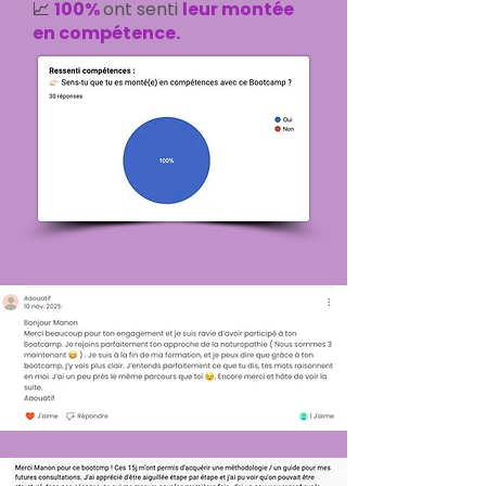
📈
100%
ont senti
leur montée
en compétence.