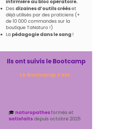
infirmière au bloc opératoire.
Des
dizaines d’outils créés
et
déjà utilisés par des praticiens (+
de 10 000 commandes sur la
boutique TaNaturo !)
La
pédagogie dans le sang
!
Ils ont suivis le Bootcamp
Le Bootcamp c'est :
🎓
naturopathes
formés et
satisfaits
depuis octobre 2025