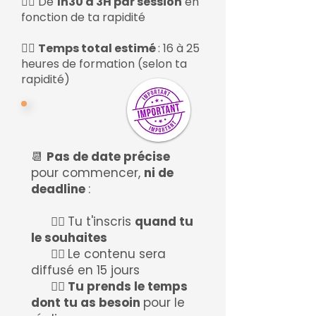
👉🏻 De
1h30 à 3H par session
en
fonction de ta rapidité
👉🏻
Temps total estimé
: 16 à 25
heures de formation (selon ta
rapidité)
​📆
Pas de date précise
pour commencer,
ni de
deadline
:
👉🏻
Tu t'inscris
quand tu
le souhaites
👉🏻
Le contenu sera
diffusé en 15 jours
👉🏻 Tu prends le temps
dont tu as besoin
pour le