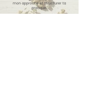
mon approche et structurer ta
pratique.
Ressources gratuites 🎁
Outils & formations pour naturopathes
Ressources gratuites 🎁
Accueil
Politique de cookies
Qui suis-je ?
Mentions légales
Ressources
Politique de
confidentialité