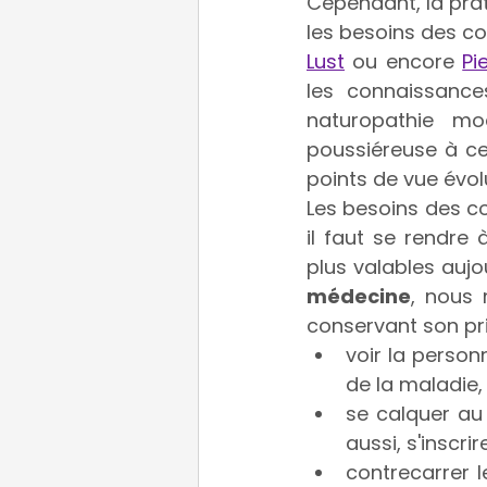
Cependant, la prati
les besoins des co
Lust
ou encore 
Pi
les connaissances
naturopathie m
poussiéreuse à ce 
points de vue évolu
Les besoins des c
il faut se rendre 
plus valables aujou
médecine
, nous 
conservant son pri
voir la perso
de la maladie
se calquer au
aussi, s'inscr
contrecarrer l