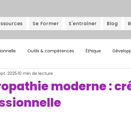
ssources
Se Former
S'entraîner
Blog
B
ionnelle
Outils & compétences
Éthique
Développ
ept. 2025
10 min de lecture
ropathie moderne : cr
essionnelle