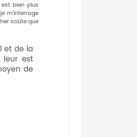
est bien plus 
e m'interroge 
cher coûte que 
et de la 
leur est 
moyen de 