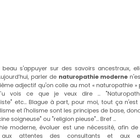
 beau s'appuyer sur des savoirs ancestraux, ell
ujourd’hui, parler de 
naturopathie moderne
 n'e
me adjectif qu'on colle au mot « naturopathie » p
Tu vois ce que je veux dire ... "Naturopathie 
liste" etc... Blague à part, pour moi, tout ça n'es
lisme et l'holisme sont les principes de base, don
ne soigneuse" ou "religion pieuse"... Bref ...
hie moderne, évoluer est une nécessité, afin de
, aux attentes des consultants et aux e