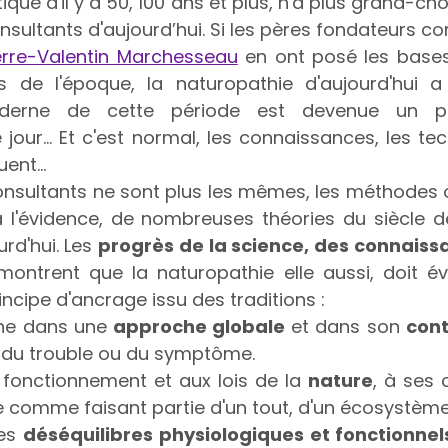
que d'il y a 50, 100 ans et plus, n'a plus grand-cho
nsultants d'aujourd’hui. Si les pères fondateurs 
erre-Valentin Marchesseau
 en ont posé les bases,
 de l'époque, la naturopathie d'aujourd'hui a 
oderne de cette période est devenue un p
jour... Et c'est normal, les connaissances, les tec
ent...
onsultants ne sont plus les mêmes, les méthodes o
à l'évidence, de nombreuses théories du siècle de
rd'hui. Les 
progrès de la science, des connaissa
montrent que la naturopathie elle aussi, doit évo
ncipe d'ancrage issu des traditions :
nne dans une 
approche globale
 et dans son 
con
, du trouble ou du symptôme.
 fonctionnement et aux lois de la 
nature
, à ses 
ire comme faisant partie d'un tout, d'un écosystème
es 
déséquilibres physiologiques et fonctionnel