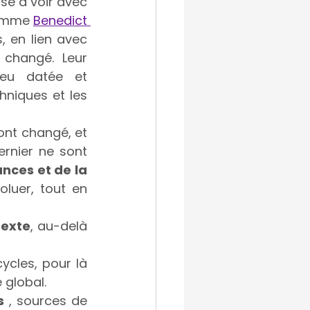
se à voir avec 
comme 
Benedict 
 en lien avec 
changé. Leur 
eu datée et 
hniques et les 
nt changé, et 
rnier ne sont 
nces et de la 
luer, tout en 
texte
, au-delà 
cycles, pour là 
 global.
s
 , sources de 