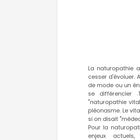
La naturopathie a
cesser d'évoluer. A
de mode ou un éniè
se différencier .
"naturopathie vita
pléonasme. Le vita
si on disait "médeci
Pour la naturopat
enjeux actuels