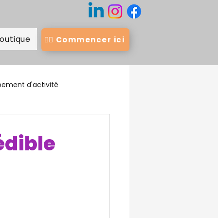
outique
👉🏻 Commencer ici
ement d'activité
édible