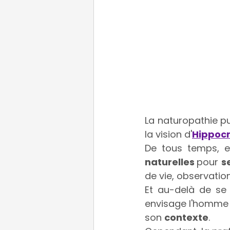
La naturopathie p
la vision d'
Hippoc
De tous temps, et
naturelles 
pour 
s
de vie, observatio
Et au-delà de se 
envisage l'homm
son 
contexte
.