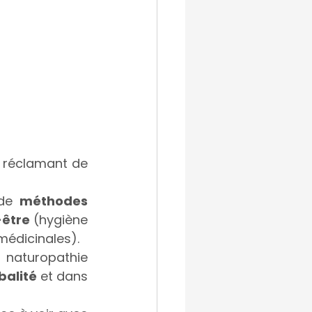
 réclamant de 
de 
méthodes 
-être
 (hygiène 
médicinales).
 naturopathie 
balité 
et dans 