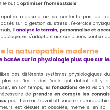
 le but d'
optimiser l'homéostasie
.
turopathe moderne ne se contente pas de tra
asés sur la gestion du stress , l'exercice physique
ais, il 
analyse le terrain
, personnalise et ac
hodologie, en s'adaptant aux conditions contempo
 de la naturopathie moderne
 basée sur la physiologie plus que sur le
uilibre des différents systèmes physiologiques du
lus se fier à des écrits qui datent d'il y a 
oser, en son temps, les
 fondations
 de la vision n
 nécessaire de 
prendre en compte les connais
ase 
pour faire un travail efficace en naturopathie.
meurs est désuet et obsolète, même si en soi, 