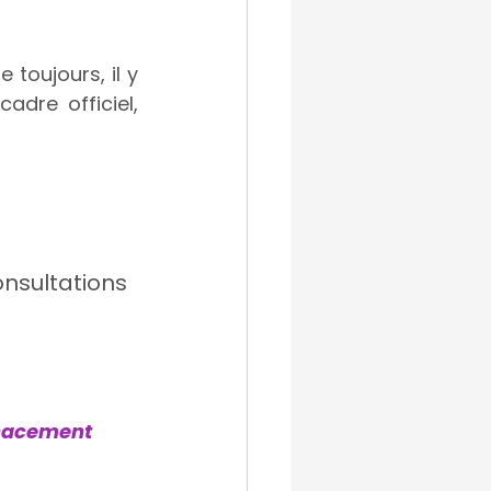
oujours, il y 
dre officiel, 
nsultations 
icacement