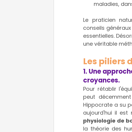
maladies, dans
Le praticien na
conseils généraux b
essentielles. Désorm
une véritable mét
Les piliers
1. Une approche
croyances.
Pour rétablir l'éq
peut décemment p
Hippocrate a su p
aujourd'hui il est
physiologie de b
la théorie des hu